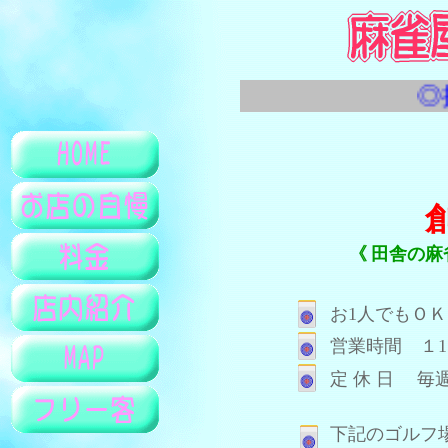
◎持
《
田舎の麻
お1人でもＯ
営業時間 １
定 休 日 毎
下記のゴルフ