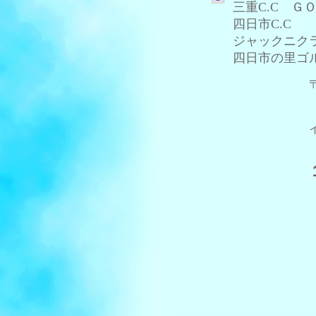
三重C.C 
四日市C.C
ジャックニクラ
四日市の里ゴ
〒