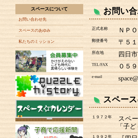
スペースについて
お問い合
お問い合わせ先
正式名称
ＮＰＯ
スペースのあゆみ
郵便番号
〒５１
私たちのミッション
所在地
四日市
TEL/FAX
０５９
e-mail
space@
スペース
１９７２年
スペー
「子ど
１９９２年