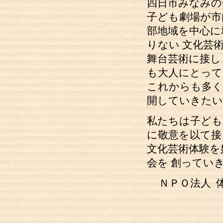
四日市みなみの
子ども劇場が市
部地域を中心に
りない 文化芸
舞台芸術に接し
も大人にとって
これからも多く
開していきたい
私たちは子ども
に敬意を以て接
文化芸術体験を
会を 創ってい
ＮＰＯ法人 