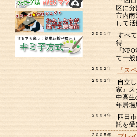
『四日
区に分
市内南
して活
２００１年
すべ
得
『NP
て一般
２００２年
『ス
２００３年
自立
家』ス
中高生
年居場
２００４年
四日市
託を受
２００５年
プレ