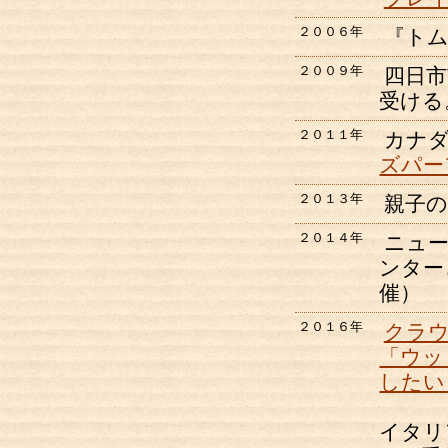
２００６年
『ト
２００９年
四日市
受ける
２０１１年
カナ
ズパー
２０１３年
親子
２０１４年
ニュ
ンター
催）
２０１６年
クラ
「ウッ
したい
イタリ