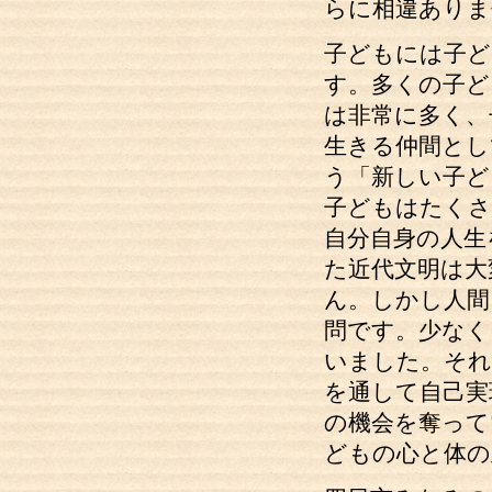
らに相違ありま
子どもには子ど
す。多くの子ど
は非常に多く、
生きる仲間とし
う「新しい子ど
子どもはたくさ
自分自身の人生
た近代文明は大
ん。しかし人間
問です。少なく
いました。それ
を通して自己実
の機会を奪って
どもの心と体の