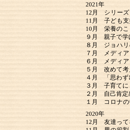
2021年
12月 シリーズ
11月 子ども
10月 栄養の
９月 親子で学
８月 ジョハリ
７月 メディア
６月 メディア
５月 改めて考
４月 「思わず
３月 子育てに
２月 自己肯定
１月 コロナの
2020年
12月 友達っ
11月 男の役