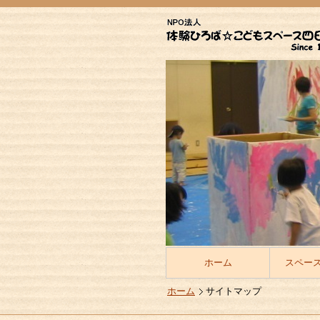
ホーム
スペー
ホーム
サイトマップ