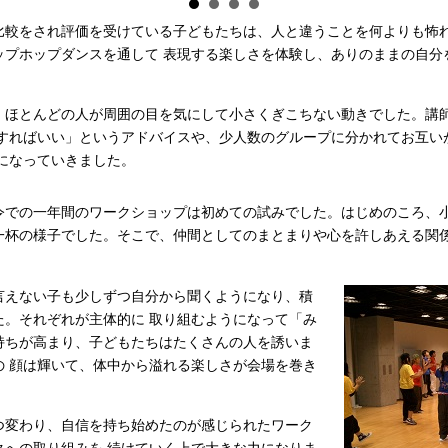
比較をされ評価を受けている子どもたちは、人と違うことを何よりも怖
ップホップダンスを通して 表現する楽しさを体験し、ありのままの自分
、ほとんどの人が周囲の目を気にして小さくぎこちない動きでした。講
習すればいい」というアドバイスや、少人数のグループに分かれてお互い
になっていきました。
令での一年間のワークショップは初めての試みでした。はじめのころ、小
一杯の様子でした。そこで、仲間としてのまとまりや心を許しあえる関係
言えない子も少しずつ自分から聞くようになり、積
た。それぞれが主体的に 取り組むようになって「み
持ちが高まり、子どもたちはたくさんの人を誘いま
の 顔は輝いて、体中から溢れる楽しさが会場を巻き
つ変わり、自信を持ち始めたのが感じられたワーク