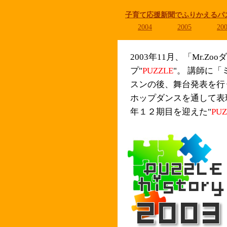
子育て応援新聞でふりかえるパ
2004
2005
20
2003年11月、「Mr
プ"
PUZZLE
"。 講師に
スンの後、舞台発表を行
ホップダンスを通して表
年１２期目を迎えた"
PUZ