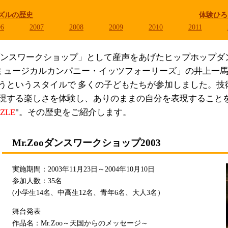
ズルの歴史
体験ひろ
06
2007
2008
2009
2010
2011
.Zooダンスワークショップ」として産声をあげたヒップホップ
「ミュージカルカンパニー・イッツフォーリーズ」の井上一
うというスタイルで 多くの子どもたちが参加しました。技
現する楽しさを体験し、ありのままの自分を表現することを
ZLE
"。その歴史をご紹介します。
Mr.Zooダンスワークショップ2003
実施期間：2003年11月23日～2004年10月10日
参加人数：35名
(小学生14名、中高生12名、青年6名、大人3名）
舞台発表
作品名：Mr.Zoo～天国からのメッセージ～