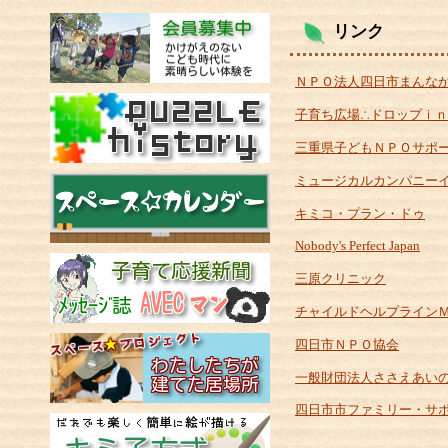
リンク
ＮＰＯ法人四日市まんな
子育ち広場∴ドロップｉｎ
三重県子どもＮＰＯサポ
ミュージカルカンパニー
キミコ・プラン・ドゥ
Nobody's Perfect Japan
三原クリニック
チャイルドヘルプライン
四日市ＮＰＯ協会
一般財団法人ささえあい
四日市市ファミリー・サ